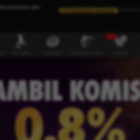
an akses yang ngebut,
LUCKY77
jadi nama yang bikin penasar
08/08/2026 
Pengaduan Member
HOT
ES
SPORTS
CASINO
TEMBAK IKAN
LOTRE