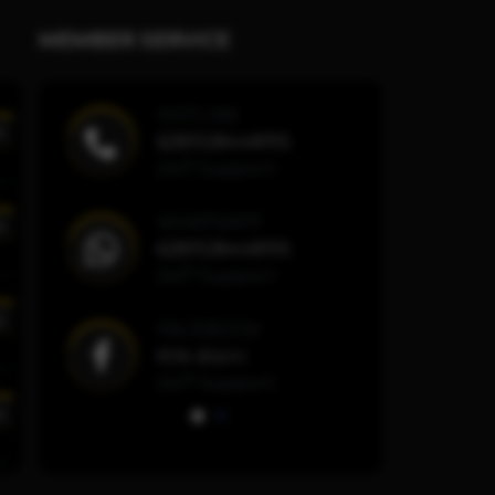
MEMBER SERVICE
INSTAGRAM
a
Klik disini
24/7 Support
GOOGLE
a
Klik disini
24/7 Support
a
TELEGRAM GROUP CHAT
komunitasantirungkadLUCKY77
24/7 Support
a